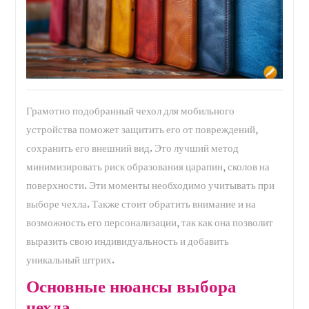
Грамотно подобранный чехол для мобильного
устройства поможет защитить его от повреждений,
сохранить его внешний вид. Это лучший метод
минимизировать риск образования царапин, сколов на
поверхности. Эти моменты необходимо учитывать при
выборе чехла. Также стоит обратить внимание и на
возможность его персонализации, так как она позволит
выразить свою индивидуальность и добавить
уникальный штрих.
Основные нюансы выбора
чехла