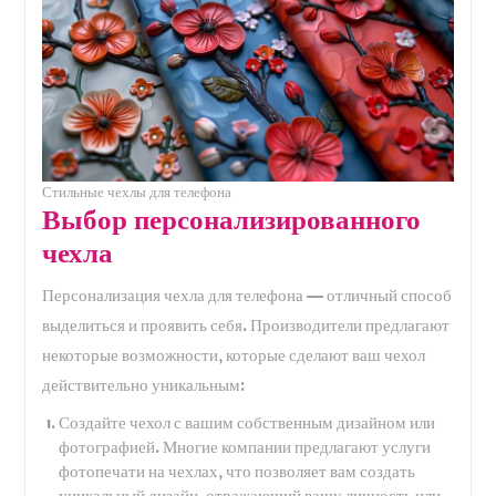
Стильные чехлы для телефона
Выбор персонализированного
чехла
Персонализация чехла для телефона — отличный способ
выделиться и проявить себя. Производители предлагают
некоторые возможности, которые сделают ваш чехол
действительно уникальным:
Создайте чехол с вашим собственным дизайном или
фотографией. Многие компании предлагают услуги
фотопечати на чехлах, что позволяет вам создать
уникальный дизайн, отражающий вашу личность или