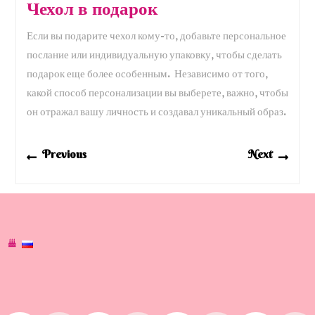
Чехол в подарок
Если вы подарите чехол кому-то, добавьте персональное
послание или индивидуальную упаковку, чтобы сделать
подарок еще более особенным. Независимо от того,
какой способ персонализации вы выберете, важно, чтобы
он отражал вашу личность и создавал уникальный образ.
Навигация
Previous
Next
Previous
Next
по
post:
post:
записям