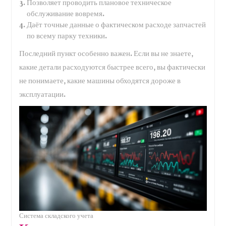
Позволяет проводить плановое техническое
обслуживание вовремя.
Даёт точные данные о фактическом расходе запчастей
по всему парку техники.
Последний пункт особенно важен. Если вы не знаете,
какие детали расходуются быстрее всего, вы фактически
не понимаете, какие машины обходятся дороже в
эксплуатации.
Система складского учета