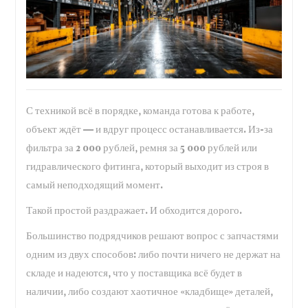
С техникой всё в порядке, команда готова к работе,
объект ждёт — и вдруг процесс останавливается. Из-за
фильтра за 2 000 рублей, ремня за 5 000 рублей или
гидравлического фитинга, который выходит из строя в
самый неподходящий момент.
Такой простой раздражает. И обходится дорого.
Большинство подрядчиков решают вопрос с запчастями
одним из двух способов: либо почти ничего не держат на
складе и надеются, что у поставщика всё будет в
наличии, либо создают хаотичное «кладбище» деталей,