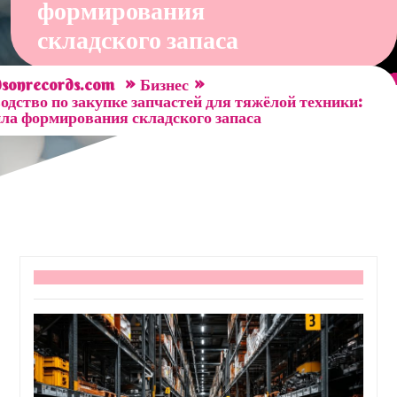
формирования
складского запаса
»
»
sonrecords.com
Бизнес
одство по закупке запчастей для тяжёлой техники:
ла формирования складского запаса