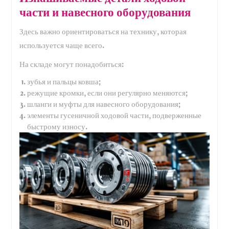
части и навесного оборудования
Здесь важно ориентироваться на технику, которая
используется чаще всего.
На складе могут понадобиться:
зубья и пальцы ковша;
режущие кромки, если они регулярно меняются;
шланги и муфты для навесного оборудования;
элементы гусеничной ходовой части, подверженные
быстрому износу.